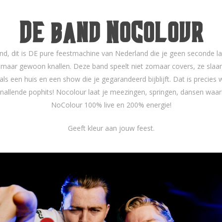
De band NoColour
, dit is DE pure feestmachine van Nederland die je geen seconde laa
, maar gewoon knallen. Deze band speelt niet zomaar covers, ze sla
als een huis en een show die je gegarandeerd bijblijft. Dat is precies w
knallende pophits! Nocolour laat je meezingen, springen, dansen waarin
NoColour 100% live en 200% energie!
Geeft kleur aan jouw feest.