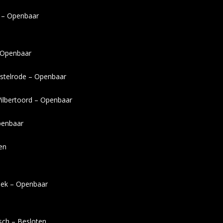
e – Openbaar
– Openbaar
istelrode – Openbaar
Wilbertoord – Openbaar
penbaar
ten
beek – Openbaar
sch – Besloten