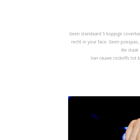
Geen standaard 5 koppige coverband
recht in your face. Geen poespas
die staat 
Van rauwe rockriffs tot 