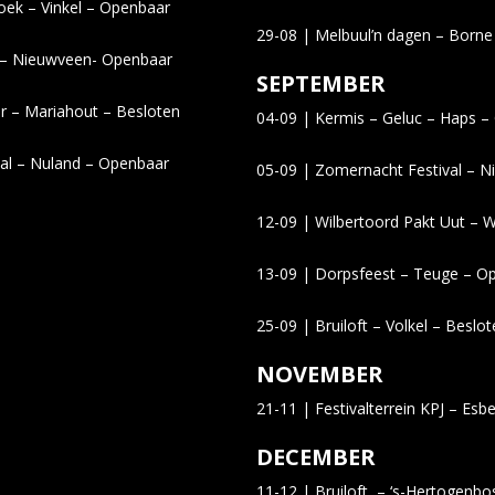
oek – Vinkel – Openbaar
29-08 | Melbuul’n dagen – Born
r – Nieuwveen- Openbaar
SEPTEMBER
ar – Mariahout – Besloten
04-09 | Kermis – Geluc – Haps 
val – Nuland – Openbaar
05-09 | Zomernacht Festival – N
12-09 | Wilbertoord Pakt Uut – 
13-09 | Dorpsfeest – Teuge – O
25-09 | Bruiloft – Volkel – Beslo
NOVEMBER
21-11 | Festivalterrein KPJ – Es
DECEMBER
11-12 | Bruiloft –
‘s-Hertogenbo