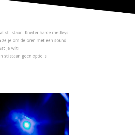
t stil staan. Kneiter harde medleys
an ze je om de oren met een sound
at je wilt!
 stilstaan geen optie is.